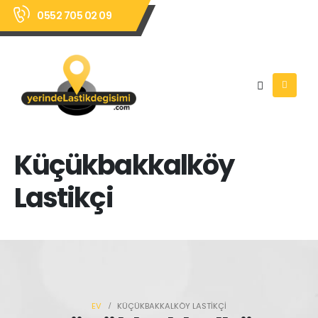
0552 705 02 09
Küçükbakkalköy
Lastikçi
EV
KÜÇÜKBAKKALKÖY LASTIKÇI