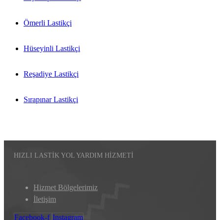
Ömerli Lastikçi
Hüseyinli Lastikçi
Reşadiye Lastikçi
Sırapınar Lastikçi
HIZLI LASTİK YOL YARDIM HİZMETİ
Hizmet Bölgelerimiz
İletişim
Facebook-f
Instagram