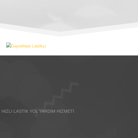
HIZLI LASTİK YOL YARDIM HİZMETİ